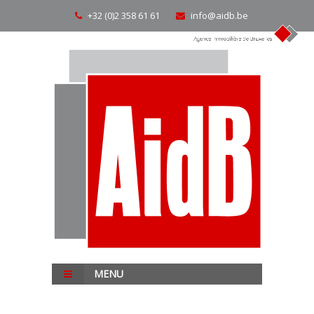
+32 (0)2 358 61 61
info@aidb.be
MENU